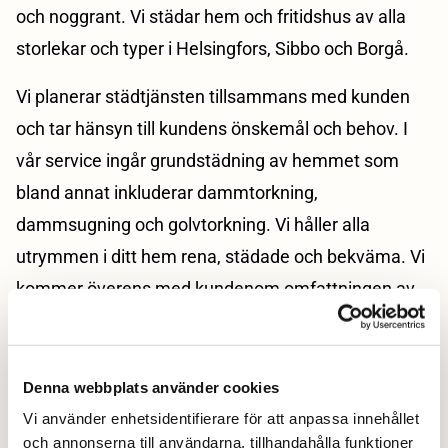
och noggrant. Vi städar hem och fritidshus av alla
storlekar och typer i Helsingfors, Sibbo och Borgå.
Vi planerar städtjänsten tillsammans med kunden
och tar hänsyn till kundens önskemål och behov. I
vår service ingår grundstädning av hemmet som
bland annat inkluderar dammtorkning,
dammsugning och golvtorkning. Vi håller alla
utrymmen i ditt hem rena, städade och bekväma. Vi
kommer överens med kundenom omfattningen av
städtjänsten och hur lägenheten ska städas.
Förutom löpande avtal gör vi engångsstädning. Du
kan till exempel be oss städa upp för fester.
Denna webbplats använder cookies
Dessutom gör vi flyttstädningar. Du kan be oss
Vi använder enhetsidentifierare för att anpassa innehållet
och annonserna till användarna, tillhandahålla funktioner