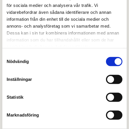
separat om annan specialstädning. Kom ihåg att du
för sociala medier och analysera vår trafik. Vi
kan få hushållsavdrag för städtjänster.
vidarebefordrar även sådana identifierare och annan
information från din enhet till de sociala medier och
annons- och analysföretag som vi samarbetar med.
Dessa kan i sin tur kombinera informationen med annan
BE OM EN OFFERT
information som du har tillhandahållit eller som de har
samlat in när du har använt deras tjänster.
Samtyckesval
Nödvändig
Inställningar
Statistik
Marknadsföring